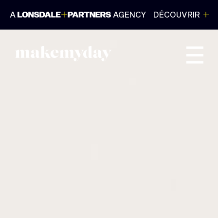
A
AGENCY
DÉCOUVRIR
FERMER
Lonsdale+Partners est une plateforme dédiée
aux Marques, qui réunit plus de 220 experts du
branding, du design et de la création à Paris,
New York et Singapour.
Un collectif, 6 marques et une même culture