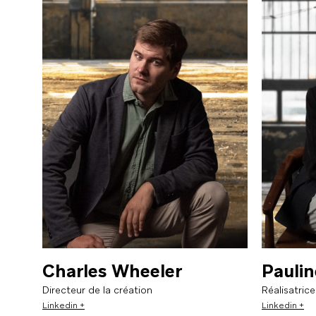
Agence créative dédiée aux marques
premium et maisons de luxe
Charles Wheeler
Paulin
Directeur de la création
Réalisatric
Linkedin +
Linkedin +