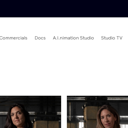
Commercials
Docs
A.I.nimation Studio
Studio TV
diée aux Marques, qui réunit plus de 220
réation à Paris, New York et Singapour.