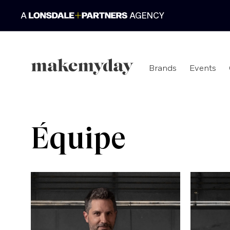
A
AGENCY
Brands
Events
Équipe
Lonsdale+Partners est une plateforme dé
experts du branding, du design et de la c