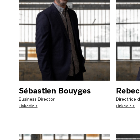
Un collectif, 6 marques et une même cul
EN SAVOIR PLUS
EN SAVOIR PLUS
Sébastien Bouyges
Rebec
Branding et design global
Business Director
Directrice 
Linkedin +
Linkedin +