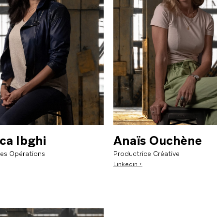
ture entrepreneuriale.
ca Ibghi
Anaïs Ouchène
Brand activation et communication
des Opérations
Productrice Créative
commerciale
Linkedin +