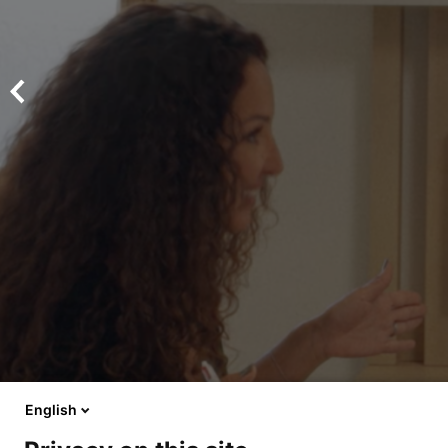
Un collectif, 6 marques et une même cul
EN SAVOIR PLUS
EN SAVOIR PLUS
Branding et design global
English