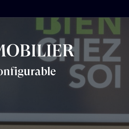
MOBILIER
configurable
diée aux Marques, qui réunit plus de 220
réation à Paris, New York et Singapour.