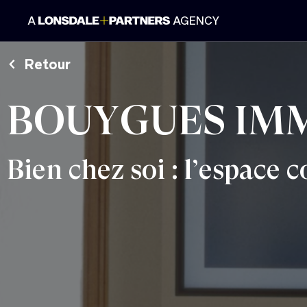
A
AGENCY
Retour
BOUYGUES IM
Bien chez soi : l’espace 
Lonsdale+Partners est une plateforme dé
experts du branding, du design et de la c